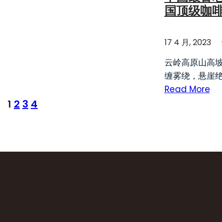
国顶级咖
17 4 月, 2023
云岭高原山高
缠雾绕，悬崖绝
Read More
1
2
3
4