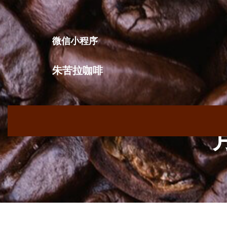
跳
至
内
微信小程序
容
朱苦拉咖啡