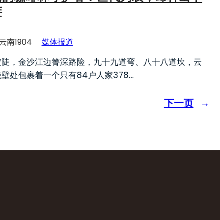
啡
云南1904
媒体报道
坡陡，金沙江边箐深路险，九十九道弯、八十八道坎，云
壁处包裹着一个只有84户人家378…
下一页
→