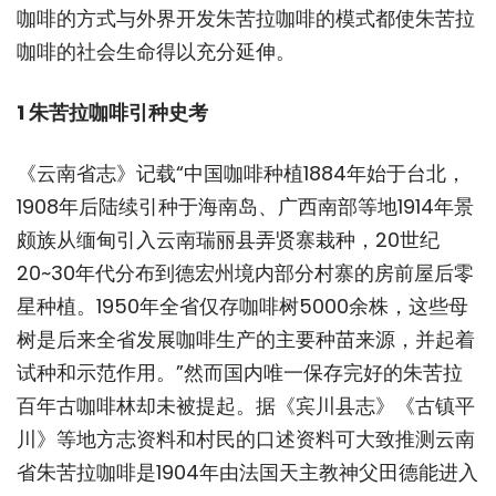
咖啡的方式与外界开发朱苦拉咖啡的模式都使朱苦拉
咖啡的社会生命得以充分延伸。
1 朱苦拉咖啡引种史考
《云南省志》记载“中国咖啡种植1884年始于台北，
1908年后陆续引种于海南岛、广西南部等地1914年景
颇族从缅甸引入云南瑞丽县弄贤寨栽种，20世纪
20~30年代分布到德宏州境内部分村寨的房前屋后零
星种植。1950年全省仅存咖啡树5000余株，这些母
树是后来全省发展咖啡生产的主要种苗来源，并起着
试种和示范作用。”然而国内唯一保存完好的朱苦拉
百年古咖啡林却未被提起。据《宾川县志》《古镇平
川》等地方志资料和村民的口述资料可大致推测云南
省朱苦拉咖啡是1904年由法国天主教神父田德能进入