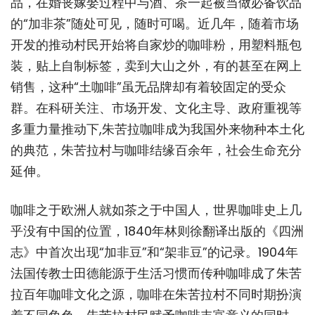
品，在婚丧嫁娶过程中与酒、茶一起被当做必备饮品
的“加非茶”随处可见，随时可喝。近几年，随着市场
开发的推动村民开始将自家炒的咖啡粉，用塑料瓶包
装，贴上自制标签，卖到大山之外，有的甚至在网上
销售，这种“土咖啡”虽无品牌却有着较固定的受众
群。在科研关注、市场开发、文化主导、政府重视等
多重力量推动下,朱苦拉咖啡成为我国外来物种本土化
的典范，朱苦拉村与咖啡结缘百余年，社会生命充分
延伸。
咖啡之于欧洲人就如茶之于中国人，世界咖啡史上几
乎没有中国的位置，1840年林则徐翻译出版的《四洲
志》中首次出现“加非豆”和“架非豆”的记录。1904年
法国传教士田德能源于生活习惯而传种咖啡成了朱苦
拉百年咖啡文化之源，咖啡在朱苦拉村不同时期扮演