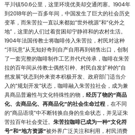
平川镇50.6公里，这里环境优美却交通闭塞。1904年
到2018年的一百多年间，中国发生了巨大的社会历史
变革，而朱苦拉一直以来都如“世外桃源”和“化外之
地”，这里的人们过着贫困却宁静祥和的农村生活。
1904年法国传教士将咖啡传入朱苦拉，村民对这种
“洋玩意”从无知好奇到自产自用再到销售出口，创制
了一套完整的咖啡制作工艺并代代传承，咖啡在朱苦
拉的百年间从传教士偶然引种、村民自发扩种的“自
然发展”状态到外来资本积极开发、政府部门适当介
入的“规划开发”状态，咖啡融入朱苦拉社会，成为兼
具商品普遍性与文化特殊性的物，
经历了物的“商品
化、去商品化、再商品化”的社会生命过程
，在不同
的“商品语境”中不断转换自身的生命状态，并见证朱
苦拉百年社会变迁。
朱苦拉咖啡已成为一种“文化符
号”和“地方资源”
被外界广泛关注和利用，村民消费