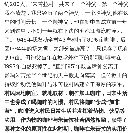
约200人。“朱苦拉村一共来了三个神父，第一个神父
我不清楚，我只经历了两个神父，一个段神父,他在这
里的时间最长。一个顾神父，他在新中国成立前一年
来到这里，不到一年就在下边的渔泡江游泳时淹死
了。1948年我发动全村43户种植了80多亩咖啡，后
因1984年的场大雪，大部分被冻死了，只保存了现有
的13亩。田神父当年在教堂外种下的那颗咖啡树在
1997年自然死掉了。”直到1951年段国璋神父离开，
影响朱苦拉半个世纪的天主教走向落寞，但传教士的
持续推动促使咖啡与朱苦拉村民建立了深厚的联系。
村民因地制宜、就地取材，制作加工咖啡，日常生活
中也养成了喝咖啡的习惯。村民将咖啡念成“加非
茶”，咖啡进入村民日常生活并发挥着药物、饮品等
功用。作为物的咖啡与朱苦拉社会偶然相融，获得了
某种文化的原真性在此时期，咖啡在朱苦拉的实用价