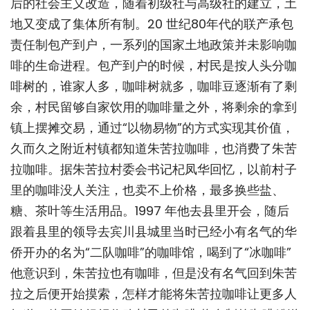
后的社会主义改造，随着初级社与高级社的建立，土
地又变成了集体所有制。20 世纪80年代的联产承包
责任制包产到户，一系列的国家土地政策并未影响咖
啡的生命进程。包产到户的时候，村民是按人头分咖
啡树的，谁家人多，咖啡树就多，咖啡豆逐渐有了剩
余，村民留够自家饮用的咖啡量之外，将剩余的拿到
镇上摆摊交易，通过“以物易物”的方式实现其价值，
久而久之附近村镇都知道朱苦拉咖啡，也消费了朱苦
拉咖啡。据朱苦拉村委会书记杞凤华回忆，以前村子
里的咖啡没人关注，也卖不上价格，最多换些盐、
糖、茶叶等生活用品。1997 年他去县里开会，随后
跟着县里的领导去宾川县城里当时已经小有名气的华
侨开办的名为“二队咖啡”的咖啡馆，喝到了“冰咖啡”
他意识到，朱苦拉也有咖啡，但是没有名气回到朱苦
拉之后便开始摸索，怎样才能将朱苦拉咖啡让更多人