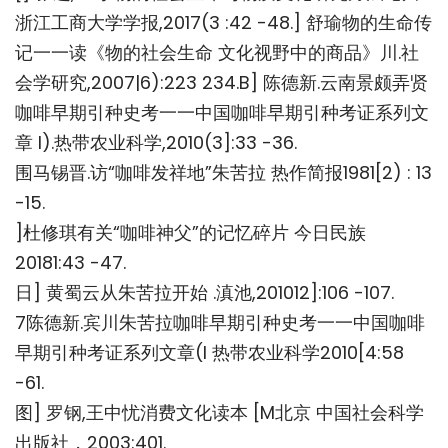
浙江工商大学学报,2017(3 :42 -48.] 舒瑜物的生命传
记一一读《物的社会生命 文化视野中的商品》川.社
会学研究,2007|6):223 234.B] 陈德新.云南景颇弄贤
咖啡早期引种史考一一中国咖啡早期引种考证系列文
章 I).热带农业科学,2010(3]:33 -36.
围马锡晋.访“咖啡发祥地”朱苦拉 热作简报1981[2) : 13
-15.
]杜修琪有关“咖啡神父”的记忆碎片 今日民族
20181:43 -47.
日] 黄蜀云从朱苦拉开始 .滇池,201012]:106 -107.
7陈德新.宾川朱苦拉咖啡早期引种史考一一中国咖啡
早期引种考证系列文章(I 热带农业科学2010[4:58
-61.
图] 罗钢,王中忧消费文化读本 [M北京 中国社会科学
出版社，2003:401.