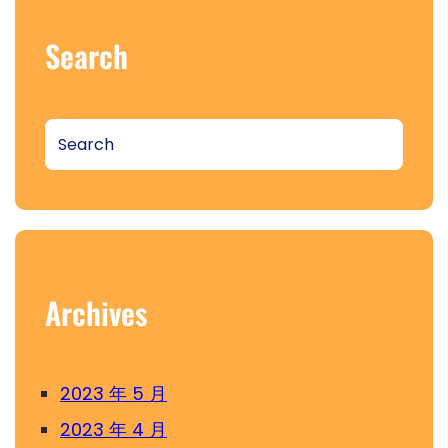
Search
S
e
a
r
c
h
Archives
2023 年 5 月
2023 年 4 月