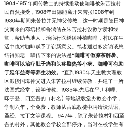
1904~1951年间传教士的持续推动使咖啡被朱苦拉村
民自然接受，1908年田德能离开朱苦拉1908年到
1930年期间朱苦拉并无神父传教，这一时期是随田神
父而来的邓培根和鲁鸿儒在朱苦拉村设教学所和经
堂，帮助当地人，治病行医继续种植咖啡，村民在生
活中也对咖啡赋予了崭新意义。笔者通过多次访谈总
结得知老一辈传下来的说法是
“咖啡可做凉茶解暑、
咖啡可以治疗肚子痛和头疼脑热等小病、咖啡可有助
于延年益寿等养生功效。”
直到1930年天主教大理教
区派段国璋神父进入朱苦拉村继续传教，并建了一所
法国式经堂，设学传教。1935年,先后在平川利哩、
咪子登、四至吾的（村名) 等地设教堂办教会小学，
学制六年，全免费，教师从古底教徒中聘请设法语、
圣经、拉丁文等课程。1947年，除了朱苦拉村和四至
吾的村外，其他教会学校全部停办，当时在校学生有