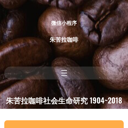
跳
至
内
微信小程序
容
朱苦拉咖啡
朱苦拉咖啡社会生命研究 1904~2018