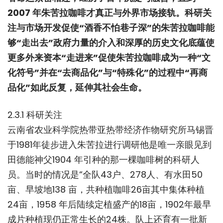
2007 年朱苦拉咖啡才真正与外界市场接轨。科研关
注与市场开发促使“酒香不怕巷子深”的朱苦拉咖啡能
够“走出去”政府力量的介入和深厚的历史文化底蕴使
更多外来资本“走进来”促使朱苦拉咖啡成为一种“文
化符号”并在“去商品化”与“特殊化”的过程中“再商
品化”如此反复，延伸其社会生命。
2.3.1 科研关注
云南省农业科学院热带亚热带经济作物研究所马锡晋
于1981年徒步进入朱苦拉进行调研他是唯一亲眼见到
田德能神父1904 年引种的那一棵咖啡树的科研人
员。当时的情况是“全队43户、278人、有水田50
亩、早坡地138 亩，共种植咖啡26亩其中集体种植
24亩，1958 年后陆续定植盛产的18亩，1902年最早
成片种植现仍正常生长的24株。队上还育有一批新