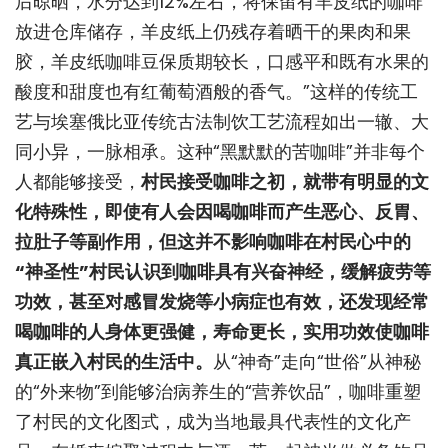
后晾晒，水分达到12%左右，将保留有羊皮纸的咖啡
放进仓库储存，羊皮纸上仍残存着晒干的果肉和果
胶，羊皮纸咖啡豆保质期较长，口感平和既有水果的
酸度和甜度也有红葡萄酒般的香气。”这样的传统工
艺与埃塞俄比亚传统古法制饮工艺流程如出一辙、大
同小异，一脉相承。这种“黑默默的苦咖啡”并非每个
人都能够接受，
村民接受咖啡之初，就带有明显的文
化特殊性，即使有人会因喝咖啡而产生恶心、反胃、
拉肚子等副作用，但这并不影响咖啡在村民心中的
“神圣性”村民认识到咖啡具有兴奋神经，缓解疲劳等
功效，甚至对感冒发烧等小病症也有效，还发现经常
喝咖啡的人身体更强健，寿命更长，实用功效使咖啡
真正嵌入村民的生活中。
从“神奇”走向“世俗”从神秘
的“外来物”到能够治病养生的“营养饮品”，咖啡重塑
了村民的文化图式，成为当地最具代表性的文化产