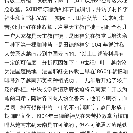
传教士所植，收获后，除自己加工饮用外还专送大理
总教堂。2010年陈德新到朱苦拉调研，拜访了村长李
福生和文书杞光辉，“实际上，田神父第一次来到朱
苦拉时正好在建教堂，发展天主教信徒······那时全村几
十户人家都是天主教信徒，是田神父在教堂后墙边亲
手种下第一棵咖啡苗······是田德能神父1904 年通过私
人关系从越南带到中国云南的。”以上口述资料具有
一定的可信度，分析原因如下：19世纪中叶，越南沦
为法国殖民地，法国耶稣会传教士早在1860年就把咖
啡带到了越南邦美蜀种植成功，十几年后开始了较广
泛的种植。中法战争后清政府被迫将云南蒙自开放为
通商口岸，随后各国商人纷至沓来，他们不喝茶，而
是喝一种苦得像中药一样的东西(咖啡)，蒙自形成早
期咖啡文化。1904年田德能神父在朱苦拉教堂所植咖
啡从越南来到云南是有可能的，但不可能通过滇越铁