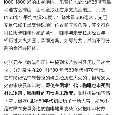
1000~1800 米的山谷地区。朱苦拉地处北纬26度背靠
乌迪古么排山，面朝金沙江右岸支流渔泡江，海拔
1450米年平均气温26度，年降水量586毫米，光照
充足气候干燥等特殊地理位置和气候条件，完全符合
阿拉比卡咖啡种植的条件。咖啡与朱苦拉历经百年，
经历过大火大雪，风雨沧桑、荣辱与共，成为不可分
割的命运共同体。
纳张元在《教堂作证》中提到朱苦拉村经历过三次大
火，分别发生在20 世纪30 年代60年代和70年代。
在村民记忆中朱苦拉的确是经历过大火的，但每次大
火都未殃及咖啡树，
即使在困难年代，咖啡也未受到
村民冷落，喝咖啡的习惯并未改变。
咖啡树最怕下霜
下雪，但20 世纪80年代初经历了一场大雪，如果不
是村民在房屋旁边的咖啡地里烧柴点火把咖啡树救