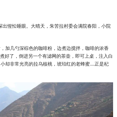
里探出惺忪睡眼。大晴天，朱苦拉村委会满院春阳，小院
后，加几勺深棕色的咖啡粉，边煮边搅拌，咖啡的浓香
就煮好了，倒进另一个有滤网的茶壶，即可上桌，注入白
小却非常光亮的拉乌核桃，琥珀红的老蜂蜜……正是杞