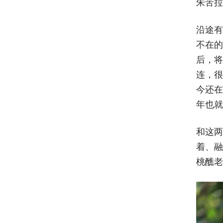
朱苦拉
沿途有
不在的
后，将
连，很
今还在
年也就
和这两
着、融
桃醮老