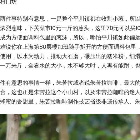
村门坊
两件事特别有意思，一是整个平川镇都在收割小葱，所
浓烈葱味，下关菜市10元一斤的葱头，这里70元可以买
成为方便面调料包里的葱沫，所以，哪怕平川镇如此偏
难说你在上海第80层楼加班随手拆开的方便面调料包里
使用，以水为动力，推动大石磨，碾压出的糯米粉，细滑
一万来斤，全看水的大小，水不够大时，人再有能耐，
件有意思的事情一样，朱苦拉或者说朱苦拉咖啡，最大
合，这也正是朱苦拉这个小山村，以及朱苦拉咖啡的迷
蜂蜜的香甜里，朱苦拉咖啡制作技艺省级非遗传承人、