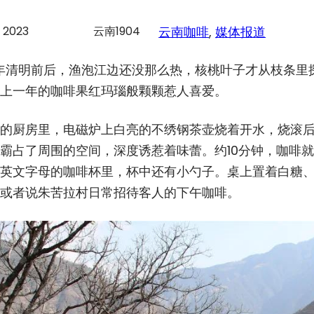
, 2023
云南1904
云南咖啡
, 
媒体报道
0年清明前后，渔泡江边还没那么热，核桃叶子才从枝条
上一年的咖啡果红玛瑙般颗颗惹人喜爱。
的厨房里，电磁炉上白亮的不绣钢茶壶烧着开水，烧滚
霸占了周围的空间，深度诱惹着味蕾。约10分钟，咖啡
英文字母的咖啡杯里，杯中还有小勺子。桌上置着白糖、
或者说朱苦拉村日常招待客人的下午咖啡。