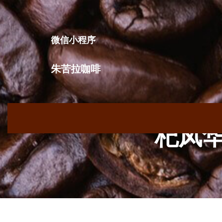
跳
至
内
微信小程序
容
朱苦拉咖啡
杞凤