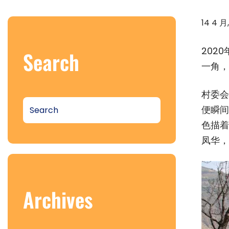
14 4 月
202
Search
一角，
村委会
S
便瞬间
e
色描着
a
凤华，
r
c
h
Archives