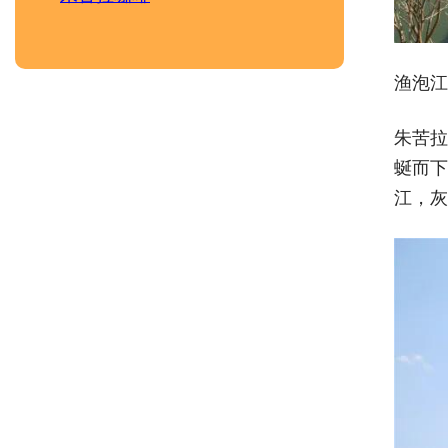
渔泡江
朱苦拉
蜒而下
江，灰