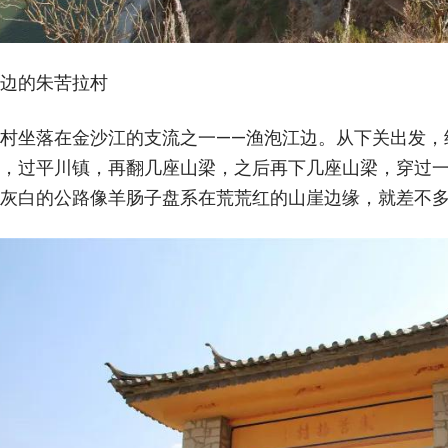
边的朱苦拉村
村坐落在金沙江的支流之一——渔泡江边。从下关出发，
，过平川镇，再翻几座山梁，之后再下几座山梁，穿过
灰白的公路像羊肠子盘系在荒荒红的山崖边缘，就差不多