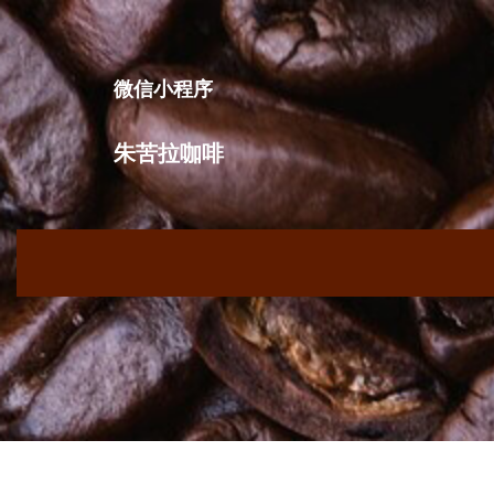
跳
至
内
微信小程序
容
朱苦拉咖啡