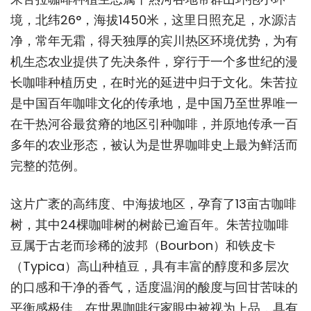
境，北纬26°，海拔1450米，这里日照充足，水源洁
净，常年无霜，得天独厚的宾川热区环境优势，为有
机生态农业提供了先决条件，穿行于一个多世纪的漫
长咖啡种植历史，在时光的延进中归于文化。朱苦拉
是中国百年咖啡文化的传承地，是中国乃至世界唯一
在干热河谷最贫瘠的地区引种咖啡，并原地传承一百
多年的农业形态，被认为是世界咖啡史上最为鲜活而
完整的范例。
这片广袤的高纬度、中海拔地区，孕育了13亩古咖啡
树，其中24棵咖啡树的树龄已逾百年。朱苦拉咖啡
豆属于古老而珍稀的波邦（Bourbon）和铁皮卡
（Typica）高山种植豆，具有丰富的醇度和多层次
的口感和干净的香气，适度温润的酸度与回甘苦味的
平衡感极佳，在世界咖啡行家眼中被视为上品，具有