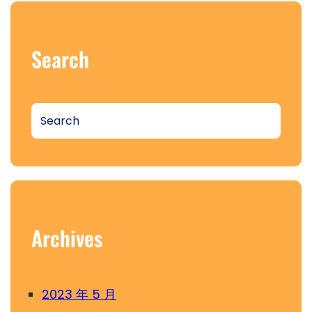
Search
S
e
a
r
c
h
Archives
2023 年 5 月