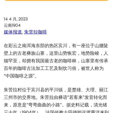
14 4 月, 2023
云南1904
媒体报道
, 
朱苦拉咖啡
在彩云之南洱海东部的热区宾川，有一座位于山腰陡
壁上的古老彝族山寨，这里山势恢宏，地势险峻，人
烟罕至，却拥有我国最古老的咖啡林，山寨里有传承
百年的咖啡古法加工工艺及制饮习俗，被世人称为
“中国咖啡之源”。
朱苦拉村位于宾川县的平川镇，是楚雄、大理、丽江
三州市的交界地。朱苦拉由彝语“若客来”发音转化而
来，原意是“弯弯曲曲的小路”。据史料记载，清光绪
三十年（1904年），法国传教士田德能远渡重洋来到