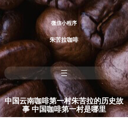
跳
至
内
微信小程序
容
朱苦拉咖啡
中国云南咖啡第一村朱苦拉的历史故
事 中国咖啡第一村是哪里