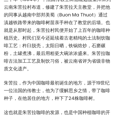
云南朱苦拉村布道，修建了朱苦拉天主教堂，并把他
的同事从越南中部邦美蜀（Buon Ma Thuot）通过
滇越铁路带来的咖啡树苗亲手种在了教堂的后墙。也
就是从那时起，朱苦拉村民便开始了上百年的咖啡种
植历史。村民们至今还延续着古老精纯的土法制饮咖
啡工艺：杵臼脱壳，太阳日晒，铁锅焙炒，石磨碾
粉，土罐煮沸，最后用粗瓷大碗浓浓盛来。朱苦拉咖
啡古法加工工艺及制饮习俗，被云南省评为省级非物
质文化遗产。
朱苦拉，作为中国咖啡最初诞生的地方，源于19世纪
一位法国的传教士，他为了缓解思乡之情，带了咖啡
种子，在他居住的地方，种下了24株咖啡树。
这也就是朱苦拉咖啡的发源，也是中国种植咖啡的开